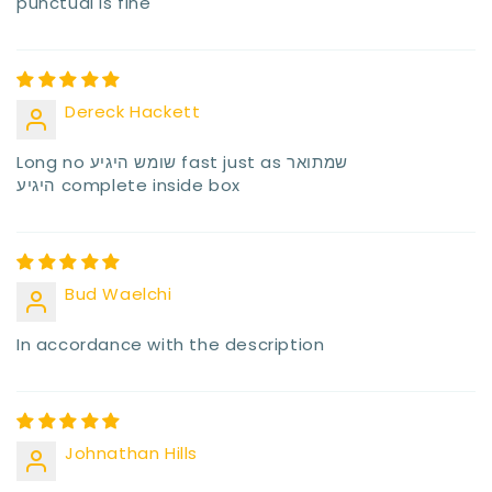
punctual is fine
Dereck Hackett
Long no שומש היגיע fast just as שמתואר
היגיע complete inside box
Bud Waelchi
In accordance with the description
Johnathan Hills