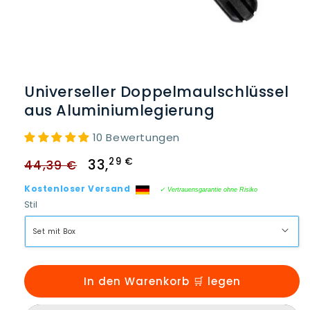
Medien
1
in
Universeller Doppelmaulschlüssel
Modal
öffnen
aus Aluminiumlegierung
10 Bewertungen
Normaler
Verkaufspreis
29 €
33
,
44,39 €
Preis
Kostenloser Versand
✓ Vertrauensgarantie ohne Risiko
Stil
In den Warenkorb 🛒 legen