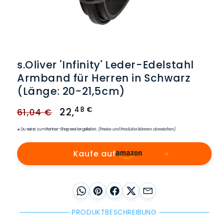
Medien
1
in
s.Oliver 'Infinity' Leder-Edelstahl
Modal
öffnen
Armband für Herren in Schwarz
(Länge: 20-21,5cm)
Normaler
Verkaufspreis
48 €
22
,
61,04 €
Preis
Du wirst zum Partner-Shop weitergeleitet.
(Preise und Produkte können abweichen)
Kaufe auf
➜
WhatsApp
Pinterest
Facebook
X
E-Mail
PRODUKTBESCHREIBUNG