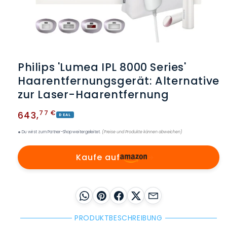
Medien
1
in
Philips 'Lumea IPL 8000 Series'
Modal
öffnen
Haarentfernungsgerät: Alternative
zur Laser-Haarentfernung
Normaler
77 €
643
,
DEAL
Preis
Du wirst zum Partner-Shop weitergeleitet.
(Preise und Produkte können abweichen)
Kaufe auf
➜
WhatsApp
Pinterest
Facebook
X
E-Mail
PRODUKTBESCHREIBUNG