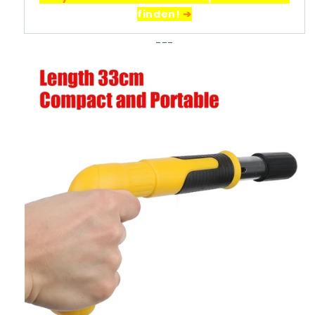
finden!
➔
---