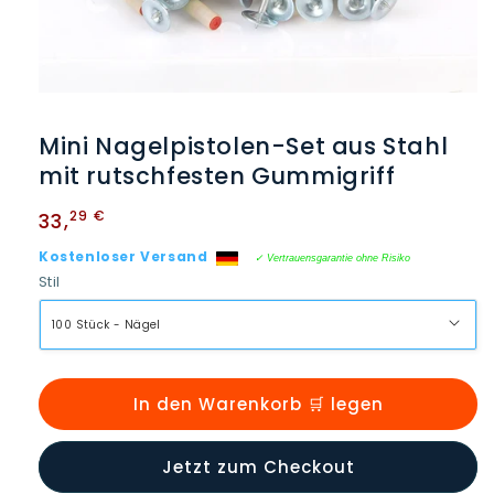
Medien
1
in
Mini Nagelpistolen-Set aus Stahl
Modal
öffnen
mit rutschfesten Gummigriff
Normaler
29 €
33
,
Preis
Kostenloser Versand
✓ Vertrauensgarantie ohne Risiko
Stil
In den Warenkorb 🛒 legen
Jetzt zum Checkout