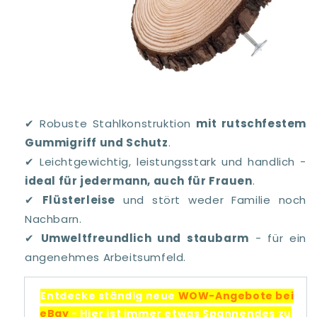
✔ Robuste Stahlkonstruktion
mit rutschfestem
Gummigriff und Schutz
.
✔ Leichtgewichtig, leistungsstark und handlich -
ideal für jedermann, auch für Frauen
.
✔
Flüsterleise
und stört weder Familie noch
Nachbarn.
✔
Umweltfreundlich und staubarm
- für ein
angenehmes Arbeitsumfeld.
Entdecke ständig neue
WOW-Angebote bei
eBay
- Hier ist immer etwas Spannendes zu