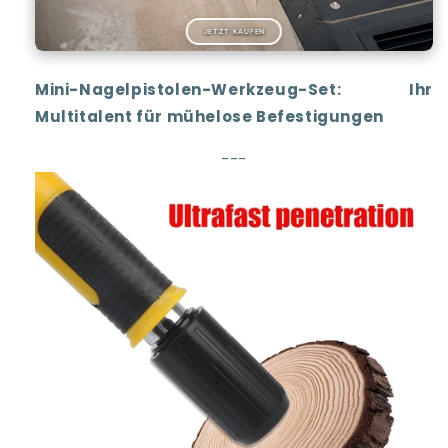
JETZT KAUFEN
Mini-Nagelpistolen-Werkzeug-Set: Ihr
Multitalent für mühelose Befestigungen
---