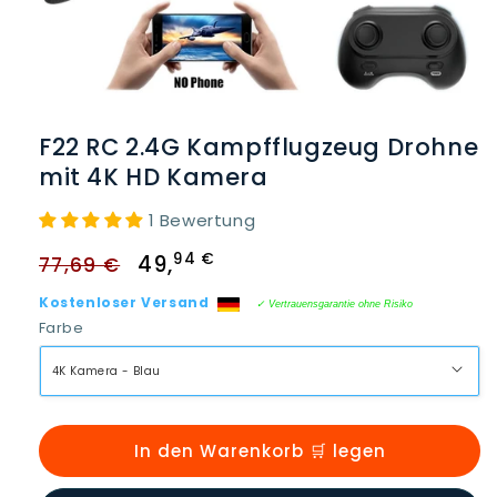
Medien
1
in
F22 RC 2.4G Kampfflugzeug Drohne
Modal
öffnen
mit 4K HD Kamera
1 Bewertung
Normaler
Verkaufspreis
94 €
49
,
77,69 €
Preis
Kostenloser Versand
✓ Vertrauensgarantie ohne Risiko
Farbe
In den Warenkorb 🛒 legen