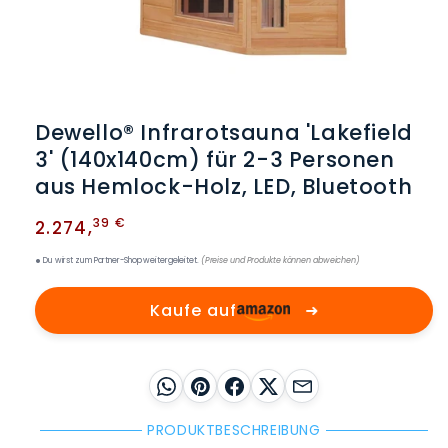
Medien
1
in
Dewello® Infrarotsauna 'Lakefield
Modal
öffnen
3' (140x140cm) für 2-3 Personen
aus Hemlock-Holz, LED, Bluetooth
Normaler
39 €
2.274
,
Preis
Du wirst zum Partner-Shop weitergeleitet.
(Preise und Produkte können abweichen)
Kaufe auf
➜
WhatsApp
Pinterest
Facebook
X
E-Mail
PRODUKTBESCHREIBUNG