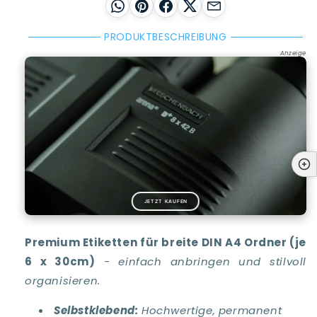
WhatsApp
Pinterest
Facebook
X
E-Mail
PRODUKTBESCHREIBUNG
Anzeige
JETZT KAUFEN
Premium Etiketten für breite DIN A4 Ordner (je
6 x 30cm)
- einfach anbringen und stilvoll
organisieren.
Selbstklebend:
Hochwertige, permanent