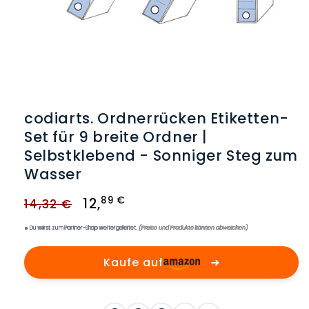
Medien
1
in
Modal
öffnen
codiarts. Ordnerrücken Etiketten-
Set für 9 breite Ordner |
Selbstklebend - Sonniger Steg zum
Wasser
Normaler
Verkaufspreis
89 €
12
,
14,32 €
Preis
Du wirst zum Partner-Shop weitergeleitet.
(Preise und Produkte können abweichen)
Kaufe auf
➜