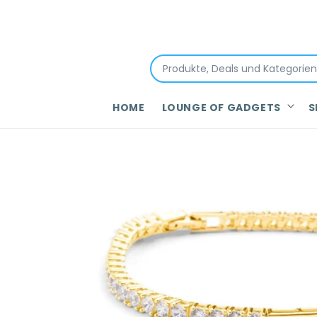
Direkt
zum
Inhalt
HOME
LOUNGE OF GADGETS
S
Zu
Produktinformationen
springen