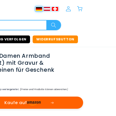
Einloggen
Warenkorb
NG VERFOLGEN
WIDERRUFSBUTTON
 Damen Armband
t) mit Gravur &
einen für Geschenk
p weitergeleitet.
(Preise und Produkte können abweichen)
Kaufe auf
➜