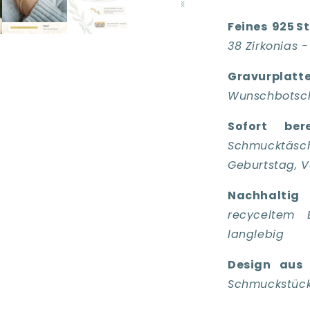
Feines 925 St
38 Zirkonias 
Gravurplatte
Wunschbotscha
Sofort ber
Schmucktäs
Geburtstag, V
Nachhaltig 
recyceltem 
langlebig
Design aus
Schmuckstück