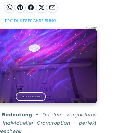
WhatsApp
Pinterest
Facebook
X
E-Mail
PRODUKTBESCHREIBUNG
Anzeige
JETZT KAUFEN
t Bedeutung
-
Ein fein vergoldetes
individueller Gravuroption - perfekt
 Geschenk.