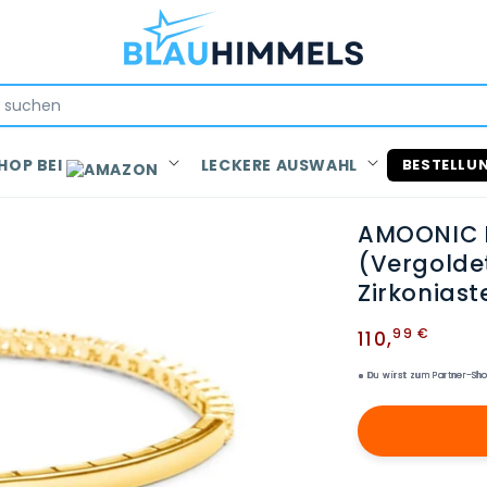
HOP BEI
LECKERE AUSWAHL
BESTELLU
AMOONIC
(Vergolde
Zirkoniast
Normaler
99 €
110
,
Preis
Du wirst zum Partner-Sho