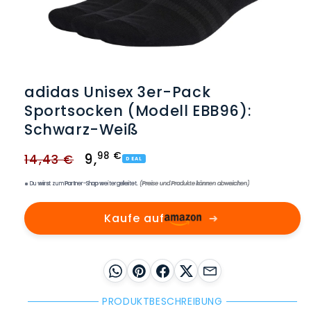
Medien
1
in
adidas Unisex 3er-Pack
Modal
öffnen
Sportsocken (Modell EBB96):
Schwarz-Weiß
Normaler
Verkaufspreis
98 €
9
,
14,43 €
DEAL
Preis
Du wirst zum Partner-Shop weitergeleitet.
(Preise und Produkte können abweichen)
Kaufe auf
➜
WhatsApp
Pinterest
Facebook
X
E-Mail
PRODUKTBESCHREIBUNG