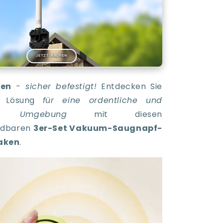
JETZT KAUFEN
ken
- sicher befestigt!
Entdecken Sie
e Lösung
für eine ordentliche und
rte Umgebung
mit diesen
ndbaren
3er-Set Vakuum-Saugnapf-
aken
.