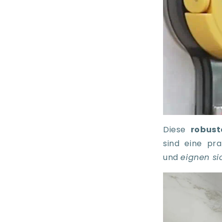
Diese
robus
sind eine pr
und
eignen si