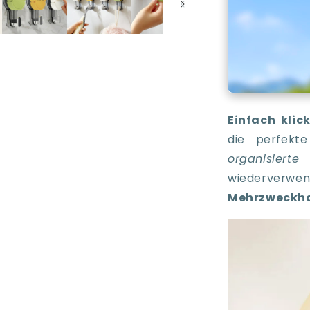
Einfach klic
die perfekt
organisie
wiederverwe
Mehrzweckh