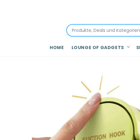
Direkt
zum
Inhalt
HOME
LOUNGE OF GADGETS
S
Zu
Produktinformationen
springen