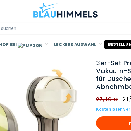
HOP BEI
LECKERE AUSWAHL
BESTELLU
3er-Set P
Vakuum-S
für Dusch
Abnehmb
Normaler
Ve
21
,
27,49 €
Preis
Kostenloser Ve
I