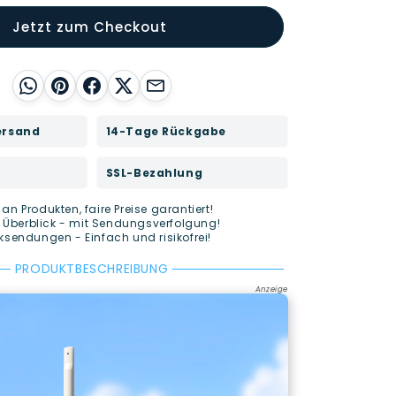
Jetzt zum Checkout
WhatsApp
Pinterest
Facebook
X
E-Mail
ersand
14-Tage Rückgabe
SSL-Bezahlung
n Produkten, faire Preise garantiert!
n Überblick - mit Sendungsverfolgung!
sendungen - Einfach und risikofrei!
PRODUKTBESCHREIBUNG
Anzeige