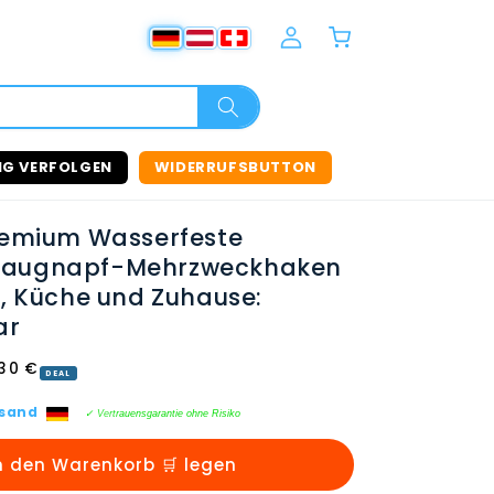
Einloggen
Warenkorb
NG VERFOLGEN
WIDERRUFSBUTTON
remium Wasserfeste
augnapf-Mehrzweckhaken
e, Küche und Zuhause:
ar
rkaufspreis
30 €
DEAL
rsand
✓ Vertrauensgarantie ohne Risiko
n den Warenkorb 🛒 legen